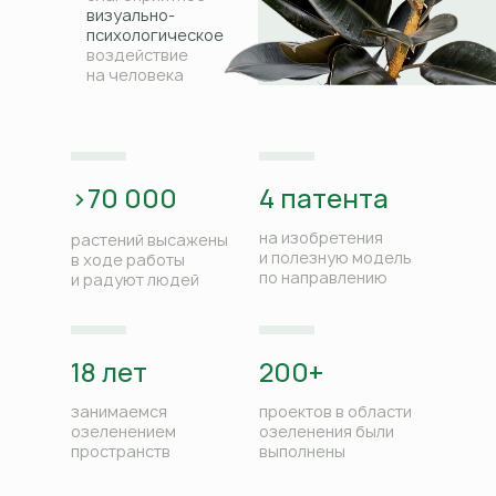
визуально-
психологическое
воздействие
на человека
>70 000
4 патента
на изобретения
растений высажены
и полезную модель
в ходе работы
по направлению
и радуют людей
18 лет
200+
занимаемся
проектов в области
озеленением
озеленения были
пространств
выполнены