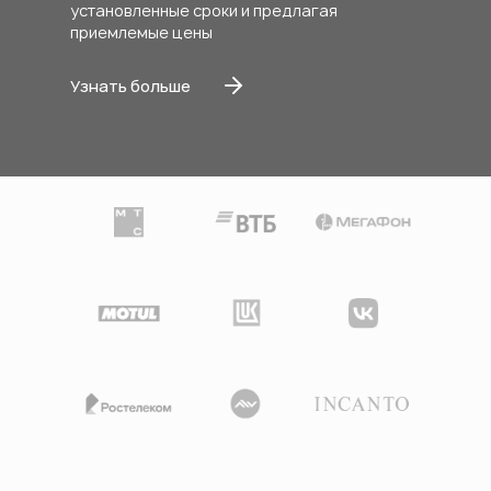
установленные сроки и предлагая
приемлемые цены
Заказные кашпо
Узнать больше
Панно из мха
Искусственные растения
Уличное озеленение/террасы
Фитоняня
Ландшафтный дизайн
Аудит и консалтинг
Сад в коробке