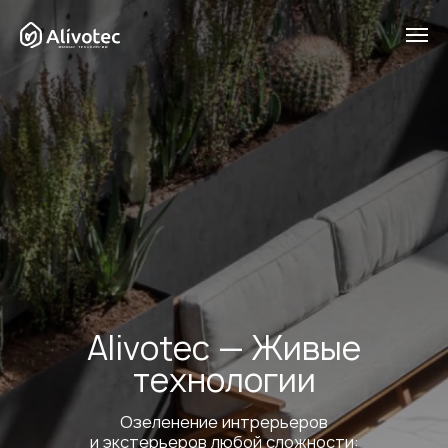
Alivotec — Живые
технологии
Озеленение интрерьеров
и экстерьеров любой сложности: