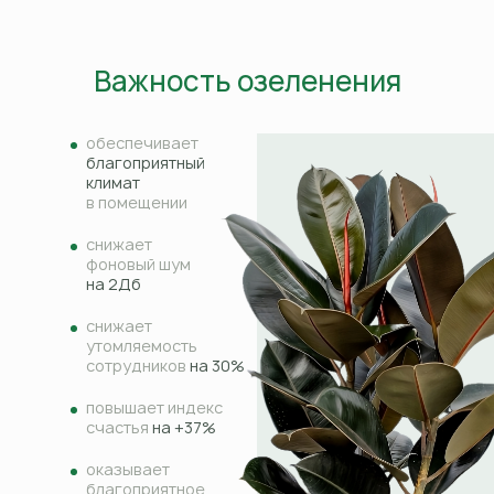
Важность озеленения
обеспечивает
благоприятный
климат
в помещении
снижает
фоновый шум
на 2Дб
снижает
утомляемость
сотрудников
на 30%
повышает индекс
счастья
на +37%
оказывает
благоприятное